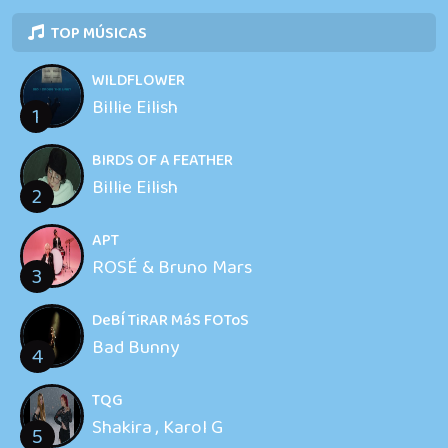
TOP MÚSICAS
WILDFLOWER
Billie Eilish
1
BIRDS OF A FEATHER
Billie Eilish
2
APT
ROSÉ & Bruno Mars
3
DeBÍ TiRAR MáS FOToS
Bad Bunny
4
TQG
Shakira , Karol G
5